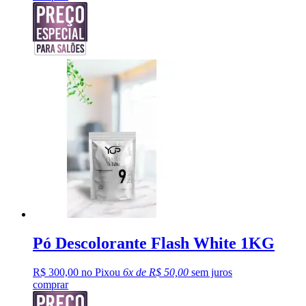
Pó Descolorante Flash White 1KG
R$ 300,00 no Pix
ou
6x de R$ 50,00
sem juros
comprar