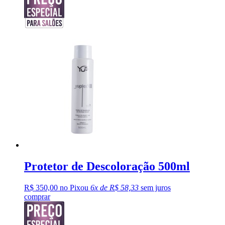
Protetor de Descoloração 500ml
R$ 350,00 no Pix
ou
6x de R$ 58,33
sem juros
comprar