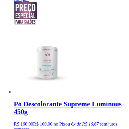
Pó Descolorante Supreme Luminous
450g
R$ 160,00
R$ 100,00 no Pix
ou
6x de R$ 16,67
sem juros