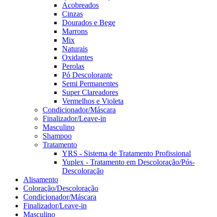
Acobreados
Cinzas
Dourados e Bege
Marrons
Mix
Naturais
Oxidantes
Perolas
Pó Descolorante
Semi Permanentes
Super Clareadores
Vermelhos e Violeta
Condicionador/Máscara
Finalizador/Leave-in
Masculino
Shampoo
Tratamento
YRS - Sistema de Tratamento Profissional
Yuplex - Tratamento em Descoloração/Pós-
Descoloração
Alisamento
Coloração/Descoloração
Condicionador/Máscara
Finalizador/Leave-in
Masculino