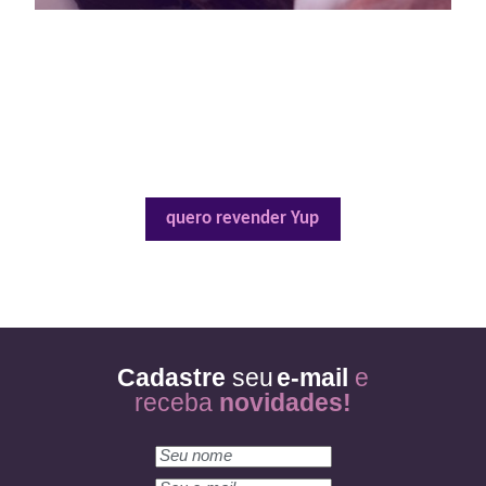
REVENDA
Ficamos felizes em fazer parte do seu sucesso! Torne-se
um revendedor (a) YUP e tenha acesso a produtos
exclusivos, além de suporte personalizado para
impulsionar suas vendas. Venha fazer parte da nossa
equipe e conquiste resultados incríveis!
quero revender Yup
Cadastre
seu
e-mail
e
receba
novidades!