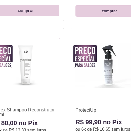
comprar
comprar
lex Shampoo Reconstrutor
ProtectUp
ml
R$ 99,90 no Pix
 80,00 no Pix
ou
6x de R$ 16,65
sem juros
x de R$ 13,33
sem juros