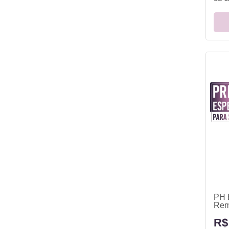
PH 
Rem
R$