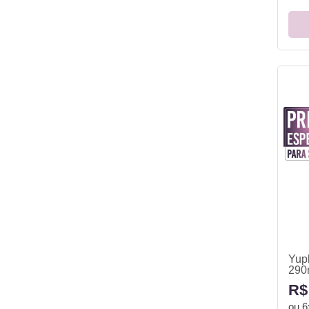
Yup
290
R$
ou
6