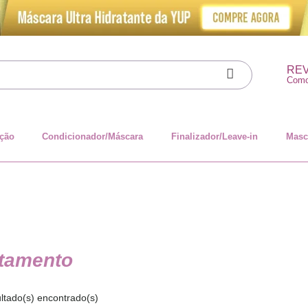
RE
Como
ação
Condicionador/Máscara
Finalizador/Leave-in
Masc
tamento
ltado(s) encontrado(s)