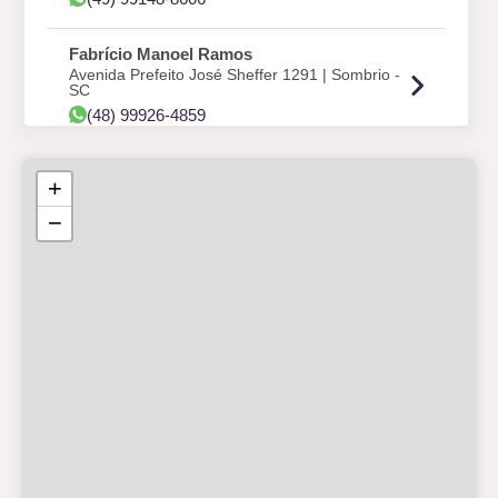
Fabrício Manoel Ramos
Avenida Prefeito José Sheffer 1291 | Sombrio -
SC
(48) 99926-4859
Universo Distribuidora
+
Rua do Imperador 316 | Petrópolis - RJ
(21) 99821-5853
−
Rosito
Osvaldo Cruz 404 | Vacaria - RS
(54) 99698-0959
Paulo
Itabira, 1331 | Pato Branco - PR
(46) 2604-0323 | (46) 99126-4212
Jakson
Telesforo Machado, 80 | Criciúma - SC