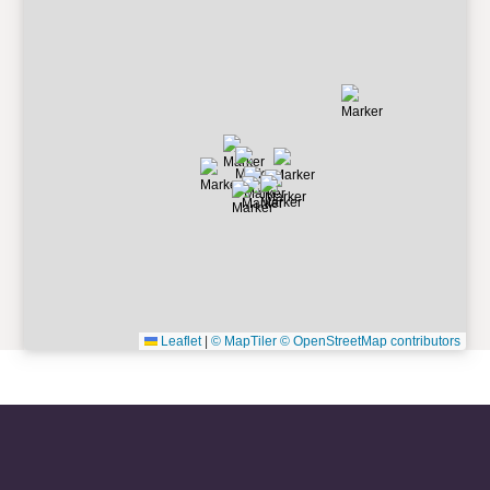
(48) 99947-3902
Leaflet
|
© MapTiler
© OpenStreetMap contributors