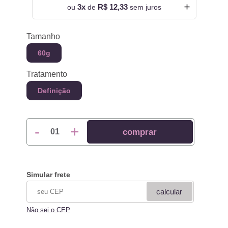
3x
R$ 12,33
ou
de
sem juros
Tamanho
60g
Tratamento
Definição
-
+
comprar
01
Simular frete
calcular
Não sei o CEP