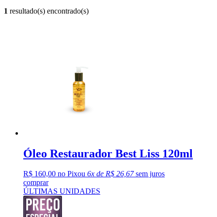
1
resultado(s) encontrado(s)
Óleo Restaurador Best Liss 120ml
R$ 160,00 no Pix
ou
6x de R$ 26,67
sem juros
comprar
ÚLTIMAS UNIDADES