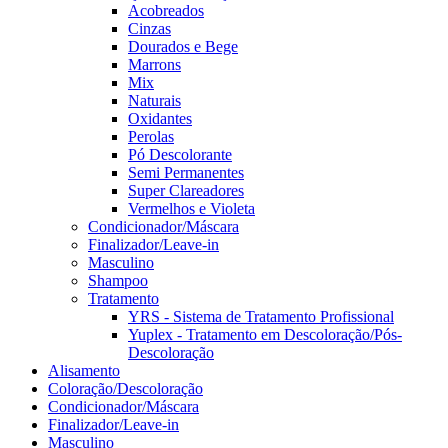
Acobreados
Cinzas
Dourados e Bege
Marrons
Mix
Naturais
Oxidantes
Perolas
Pó Descolorante
Semi Permanentes
Super Clareadores
Vermelhos e Violeta
Condicionador/Máscara
Finalizador/Leave-in
Masculino
Shampoo
Tratamento
YRS - Sistema de Tratamento Profissional
Yuplex - Tratamento em Descoloração/Pós-
Descoloração
Alisamento
Coloração/Descoloração
Condicionador/Máscara
Finalizador/Leave-in
Masculino