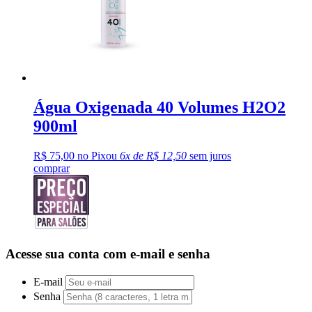
Água Oxigenada 40 Volumes H2O2
900ml
R$ 75,00 no Pix
ou
6x de R$ 12,50
sem juros
comprar
Acesse sua conta com e-mail e senha
E-mail
Senha