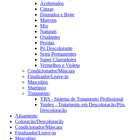
Acobreados
Cinzas
Dourados e Bege
Marrons
Mix
Naturais
Oxidantes
Perolas
Pó Descolorante
Semi Permanentes
Super Clareadores
Vermelhos e Violeta
Condicionador/Máscara
Finalizador/Leave-in
Masculino
Shampoo
Tratamento
YRS - Sistema de Tratamento Profissional
Yuplex - Tratamento em Descoloração/Pós-
Descoloração
Alisamento
Coloração/Descoloração
Condicionador/Máscara
Finalizador/Leave-in
Masculino