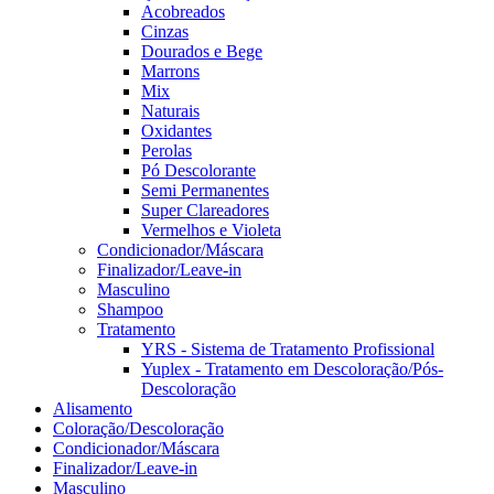
Acobreados
Cinzas
Dourados e Bege
Marrons
Mix
Naturais
Oxidantes
Perolas
Pó Descolorante
Semi Permanentes
Super Clareadores
Vermelhos e Violeta
Condicionador/Máscara
Finalizador/Leave-in
Masculino
Shampoo
Tratamento
YRS - Sistema de Tratamento Profissional
Yuplex - Tratamento em Descoloração/Pós-
Descoloração
Alisamento
Coloração/Descoloração
Condicionador/Máscara
Finalizador/Leave-in
Masculino